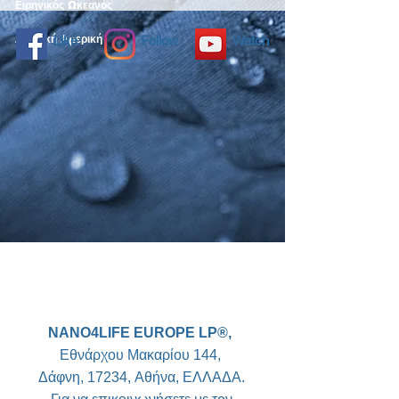
Ειρηνικός Ωκεανός
Λατινική Αμερική
Like
Follow
Watch
NANO4LIFE EUROPE LP®,
Εθνάρχου Μακαρίου
144,
Δάφνη, 17234,
Αθήνα,
ΕΛΛΑΔΑ.