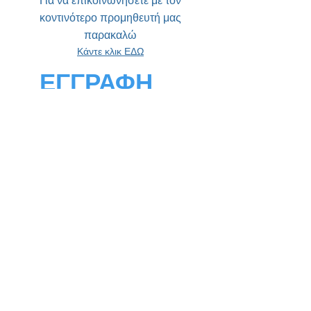
Για να επικοινωνήσετε με τον
κοντινότερο προμηθευτή μας
παρακαλώ
Κάντε κλικ ΕΔΩ
ΕΓΓΡΑΦΗ
Εγγραφή στο Newsletter μας!
Μην χάνετε οτιδήποτε το καινούργιο!
Η χώρα σου
Email
Εγγραφείτε τώρα