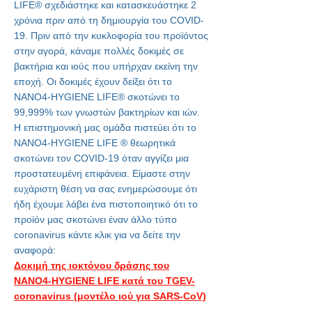
LIFE®
σχεδιάστηκε και κατασκευάστηκε 2
χρόνια πριν από τη δημιουργία του COVID-
19. Πριν από την κυκλοφορία του προϊόντος
στην αγορά, κάναμε πολλές δοκιμές σε
βακτήρια και ιούς που υπήρχαν εκείνη την
εποχή. Οι δοκιμές έχουν δείξει ότι το
NANO4-HYGIENE LIFE®
σκοτώνει το
99,999% των γνωστών βακτηρίων και ιών.
Η επιστημονική μας ομάδα πιστεύει ότι το
NANO4-HYGIENE LIFE
®
θεωρητικά
σκοτώνει τον COVID-19 όταν αγγίζει μια
προστατευμένη επιφάνεια. Είμαστε στην
ευχάριστη θέση να σας ενημερώσουμε ότι
ήδη έχουμε λάβει ένα πιστοποιητικό ότι το
προϊόν μας σκοτώνει έναν άλλο τύπο
coronavirus κάντε κλικ για να δείτε την
αναφορά:
Δοκιμή της ιοκτόνου δράσης του
NANO4-HYGIENE LIFE κατά του TGEV-
coronavirus (μοντέλο ιού για SARS-CoV)