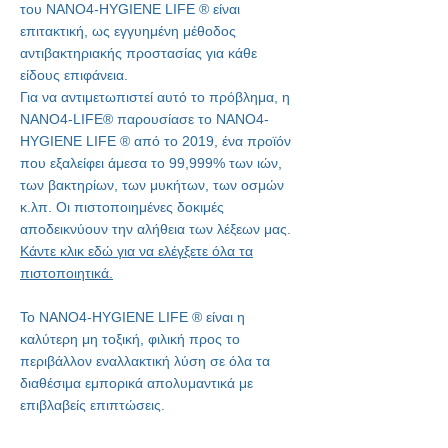
του
NANO4-HYGIENE LIFE
®
είναι
επιτακτική, ως εγγυημένη μέθοδος
αντιβακτηριακής προστασίας για κάθε
είδους επιφάνεια.
Για να αντιμετωπιστεί αυτό το πρόβλημα, η
NANO4-LIFE
®
παρουσίασε το
NANO4-
HYGIENE LIFE
®
από το 2019, ένα προϊόν
που εξαλείφει άμεσα το 99,999% των ιών,
των βακτηρίων, των μυκήτων, των οσμών
κ.λπ. Οι πιστοποιημένες δοκιμές
αποδεικνύουν την αλήθεια των λέξεων μας.
Κάντε κλικ εδώ για να ελέγξετε όλα τα
πιστοποιητικά.
Το NANO4-HYGIENE LIFE
®
είναι η
καλύτερη μη τοξική, φιλική προς το
περιβάλλον εναλλακτική λύση σε όλα τα
διαθέσιμα εμπορικά απολυμαντικά με
επιβλαβείς επιπτώσεις.