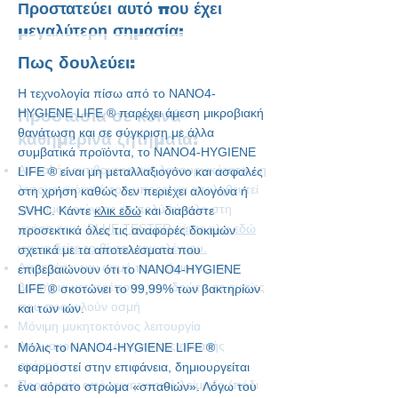
Προστατεύει αυτό που έχει
μεγαλύτερη σημασία:
Πως δουλεύει:
Η τεχνολογία πίσω από το NANO4-
HYGIENE LIFE
®
παρέχει άμεση μικροβιακή
Προστασία σε κοινά
θανάτωση και σε σύγκριση με άλλα
καθημερινά ζητήματα:
συμβατικά προϊόντα, το NANO4-HYGIENE
Ασφαλής αντιβακτηριακή λειτουργικότητα - η
LIFE
®
είναι μη μεταλλαξιογόνο και ασφαλές
λειτουργικότητά του μπορεί να επαληθευτεί
στη χρήση καθώς δεν περιέχει αλογόνα ή
χρησιμοποιώντας το πολύ εύκολο στη
SVHC. Κάντε
κλικ εδώ
και διαβάστε
χρήση του:
BLUE TESTER
κάντε κλικ εδώ
προσεκτικά όλες τις αναφορές δοκιμών
για να δείτε το βίντεο του ελέγχου.
σχετικά με τα αποτελέσματα που
Αποτρέπει την οσμή του σώματος: τα
επιβεβαιώνουν ότι το NANO4-HYGIENE
βακτήρια μετατρέπουν τον ιδρώτα σε ουσίες
LIFE
®
σκοτώνει το 99,99% των βακτηρίων
που προκαλούν οσμή
και των ιών.
Μόνιμη μυκητοκτόνος λειτουργία
Απομακρύνει τα ακάρεα της οικιακής
Μόλις το NANO4-HYGIENE LIFE
®
σκόνης
εφαρμοστεί στην επιφάνεια, δημιουργείται
Προστασία από μυκητιασική λοίμωξη (πόδι
ένα αόρατο στρώμα «σπαθιών». Λόγω του