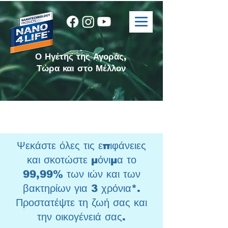
Ο Ηγέτης της Αγοράς,
Τώρα και στο Μέλλον
Ψεκάστε όλες τις επιφάνειες
και σκοτώστε μόνιμα το
99,99% των ιών και των
βακτηρίων για 3 χρόνια*.
Προστατέψτε τη ζωή σας και
την οικογένειά σας.