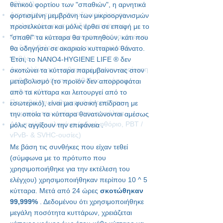
αθλητή)
θετικού φορτίου των "σπαθιών", η αρνητικά
Αποτρέπει την ανάπτυξη μούχλας σε
φορτισμένη μεμβράνη των μικροοργανισμών
γυαλιστερές και πορώδεις επιφάνειες
προσελκύεται και μόλις έρθει σε επαφή με το
Αποτρέπει τις μικρο γρατσουνιές και μειώνει
"σπαθί" τα κύτταρα θα τρυπηθούν, κάτι που
τη ζημιά βελτιώνοντας τον συντελεστή
θα οδηγήσει σε ακαριαίο κυτταρικό θάνατο.
τριβής
Έτσι, το NANO4-HYGIENE LIFE
®
δεν
Διευκολύνει τον καθαρισμό και την αφαίρεση
σκοτώνει τα κύτταρα παρεμβαίνοντας στον
ασβεστοκονιάματος, αιθάλης, γράσου,
μεταβολισμό (το προϊόν δεν απορροφάται
σκόνης κ.λπ.
από τα κύτταρα και λειτουργεί από το
Προωθεί την καθημερινή άνεση, την
εσωτερικό), είναι μια φυσική επίδραση με
ευημερία, την υγεία και την ασφάλεια
την οποία τα κύτταρα θανατώνονται αμέσως
Δεν περίεχει αλογόνα (ειδικά φθόριο, PBT /
μόλις αγγίξουν την επιφάνεια .
vPvB- & SVHC-ουσίες)
Με βάση τις συνθήκες που είχαν τεθεί
(σύμφωνα με το πρότυπο που
χρησιμοποιήθηκε για την εκτέλεση του
ελέγχου) χρησιμοποιήθηκαν περίπου 10 ^ 5
κύτταρα. Μετά από 24 ώρες
σκοτώθηκαν
99,999%
. Δεδομένου ότι χρησιμοποιήθηκε
μεγάλη ποσότητα κυττάρων, χρειάζεται