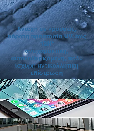
Αντοχή σε κρούσεις,
αόρατη προστασία UV, έως
12H*
αντιχαρακτική,
αυτοκαθαριζόμενη, πολύ
ισχυρή αντικολλητική
επίστρωση