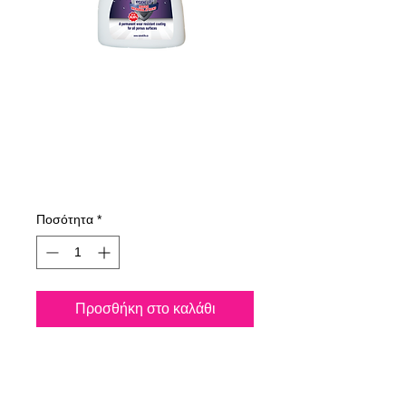
215050070
NANO4-HYGIENE
LIFE(P) 500ml
Τιμή
194,00 €
Ποσότητα
*
Προσθήκη στο καλάθι
Ψεκάστε όλες τις
επιφάνειες και σκοτώστε
μόνιμα το 99,99% του ιού