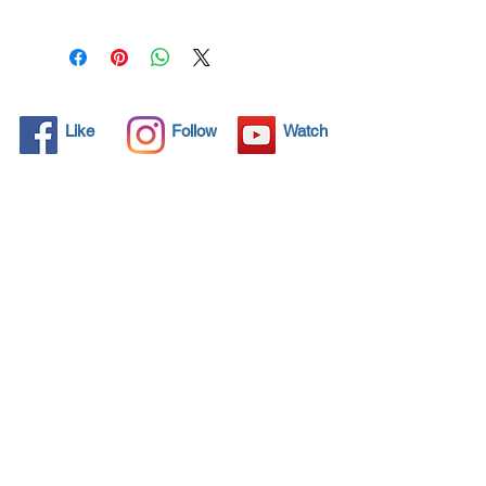
για 3 χρόνια. Προστατέψτε
τη ζωή σας και την
οικογένειά σας.
Κάντε κλικ εδώ και δείτε τις
πιστοποιήσεις προϊόντων
Like
Follow
Watch
για αποτελεσματικότητα
Προστατεύει ό,τι έχει
μεγαλύτερη σημασία
Κορωνοϊός! Ψεκάστε τις
επιφάνειές σας και
σκοτώστε το 99,99% όλων
των ιών για 3 χρόνια
προστασία. Μέσω της
εφαρμογής ψεκασμού και
σκουπίσματος, το NANO4-
HYGIENE LIFE® διατηρεί
και επομένως διατηρεί την