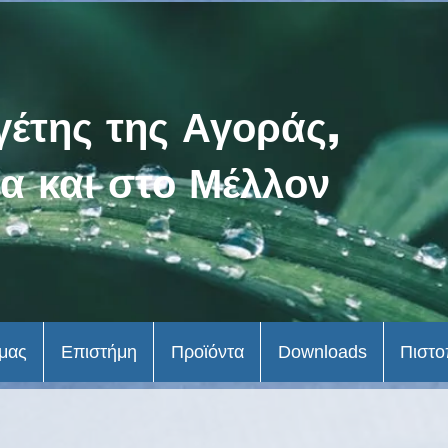
γέτης της Αγοράς,
α και στο Μέλλον
 μας
Επιστήμη
Προϊόντα
Downloads
Πιστο