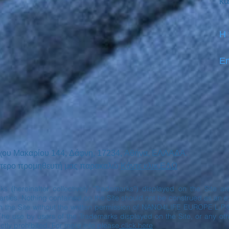
κα
Η
Em
χου Μακαρίου
144,
Δάφνη, 17234,
Αθήνα,
ΕΛΛΑΔΑ.
ινότερο προμηθευτή μας παρακαλώ
Κάντε κλικ ΕΔΩ
rks (hereinafter collectively “Trademarks”) displayed on the Site 
ies. Nothing contained on the Site should not be construed as an exp
n the Site without the written permission of NANO4LIFE EUROPE L.P.
The use by users of the Trademarks displayed on the Site, or any oth
ctly prohibited. For more info please
click here