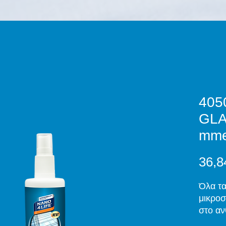
405
GLA
mme
36,8
Όλα τα
μικροσ
στο αν
να διε