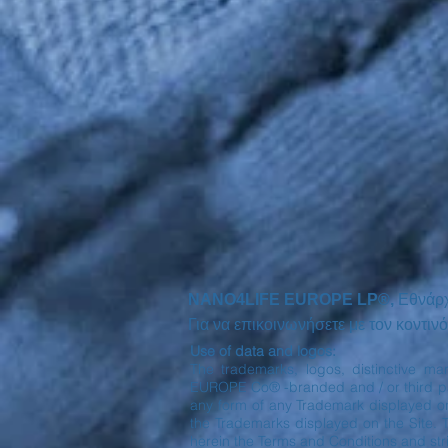
NANO4LIFE EUROPE LP®,
Εθνάρ
Για να επικοινωνήσετε με τον κοντ
Use of data and logos:
The trademarks, logos, distinctive ma
EUROPE Co® -branded and / or third part
any form of any Trademark displayed o
the Trademarks displayed on the Site. 
herein the Terms and Conditions and stri