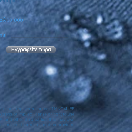
ινούργιο!
 χώρα σου
ail
Εγγραφείτε τώρα
are either registered or not NANO4LIFE
ress or implied license or right to use
® and other third parties that may own
er content thereof, except as provided