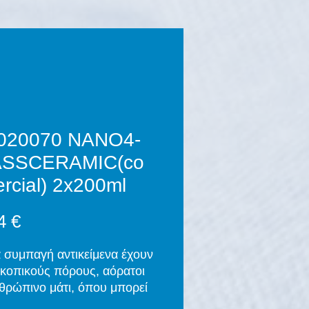
020070 NANO4-
SSCERAMIC(co
rcial) 2x200ml
Τιμή
4 €
 συμπαγή αντικείμενα έχουν
κοπικούς πόρους, αόρατοι
θρώπινο μάτι, όπου μπορεί
ισδύσει βρωμιά. Τα χημικά