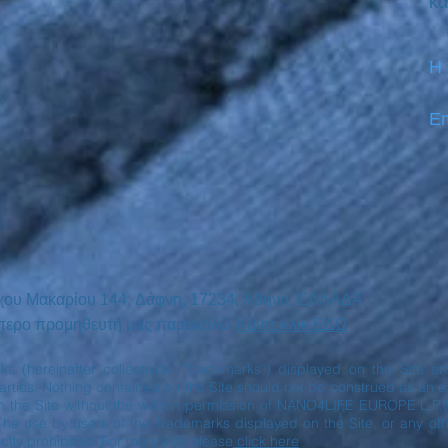
κα
Η
Em
χου Μακαρίου
144,
Δάφνη, 17234,
Αθήνα,
ΕΛΛΑΔΑ.
ινότερο προμηθευτή μας παρακαλώ
Κάντε κλικ ΕΔΩ
rks (hereinafter collectively “Trademarks”) displayed on the Site 
ies. Nothing contained on the Site should not be construed as an exp
n the Site without the written permission of NANO4LIFE EUROPE L.P.
The use by users of the Trademarks displayed on the Site, or any oth
ctly prohibited. For more info please
click here