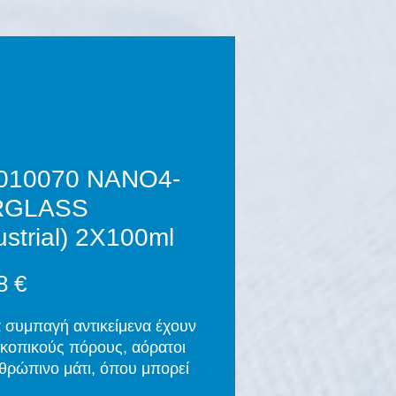
010070 NANO4-
RGLASS
ustrial) 2X100ml
Τιμή
8 €
 συμπαγή αντικείμενα έχουν
κοπικούς πόρους, αόρατοι
θρώπινο μάτι, όπου μπορεί
ισδύσει βρωμιά. Τα χημικά