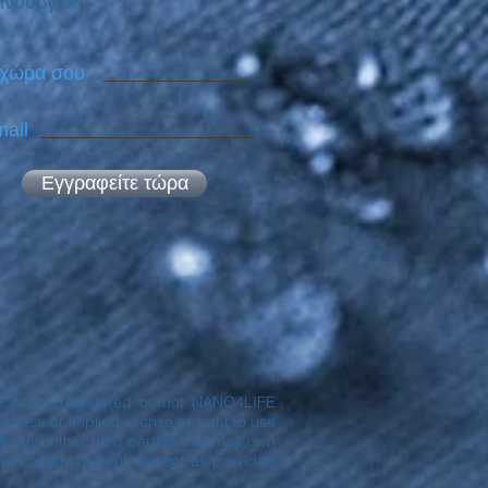
ινούργιο!
 χώρα σου
ail
Εγγραφείτε τώρα
are either registered or not NANO4LIFE
ress or implied license or right to use
® and other third parties that may own
er content thereof, except as provided