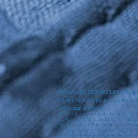
NANO4LIFE EUROPE LP®,
Εθνάρ
Για να επικοινωνήσετε με τον κοντ
Use of data and logos:
The trademarks, logos, distinctive ma
EUROPE Co® -branded and / or third part
any form of any Trademark displayed o
the Trademarks displayed on the Site. 
herein the Terms and Conditions and stri