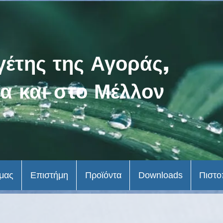
γέτης της Αγοράς,
α και στο Μέλλον
 μας
Επιστήμη
Προϊόντα
Downloads
Πιστο