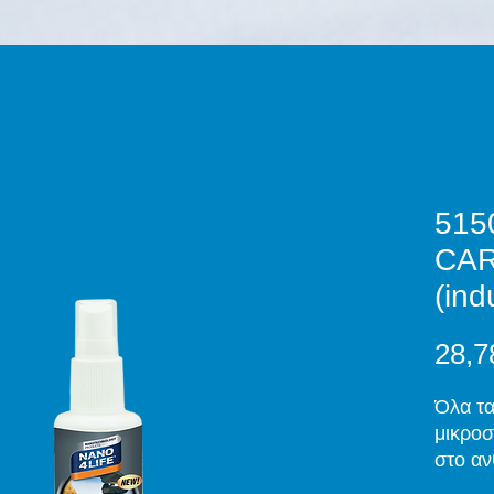
515
CA
(ind
28,7
Όλα τα
μικροσ
στο αν
να διε