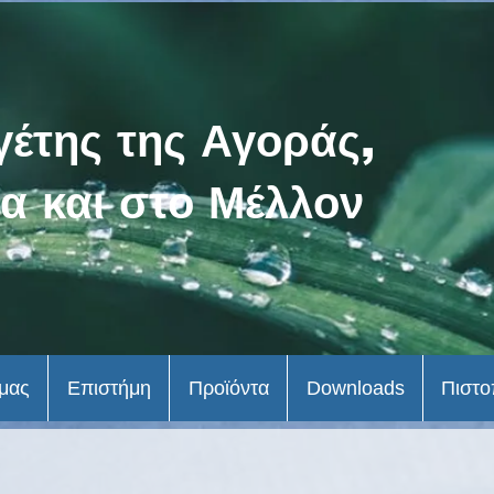
γέτης της Αγοράς,
α και στο Μέλλον
 μας
Επιστήμη
Προϊόντα
Downloads
Πιστο