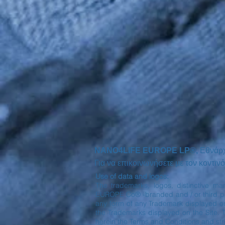
NANO4LIFE EUROPE LP®,
Εθνάρ
Για να επικοινωνήσετε με τον κοντ
Use of data and logos:
The trademarks, logos, distinctive ma
EUROPE Co® -branded and / or third part
any form of any Trademark displayed o
the Trademarks displayed on the Site. 
herein the Terms and Conditions and stri