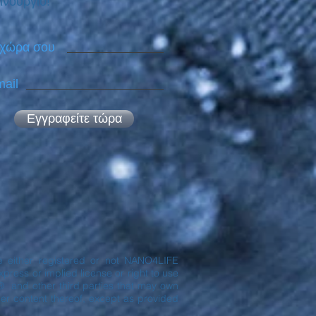
ινούργιο!
 χώρα σου
ail
Εγγραφείτε τώρα
are either registered or not NANO4LIFE
ress or implied license or right to use
® and other third parties that may own
er content thereof, except as provided