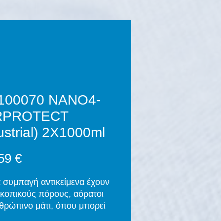
100070 NANO4-
RPROTECT
ustrial) 2X1000ml
Τιμή
59 €
 συμπαγή αντικείμενα έχουν
κοπικούς πόρους, αόρατοι
θρώπινο μάτι, όπου μπορεί
ισδύσει βρωμιά. Τα χημικά