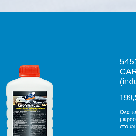
545
CA
(ind
199,
Όλα τα
μικροσ
στο αν
να διε