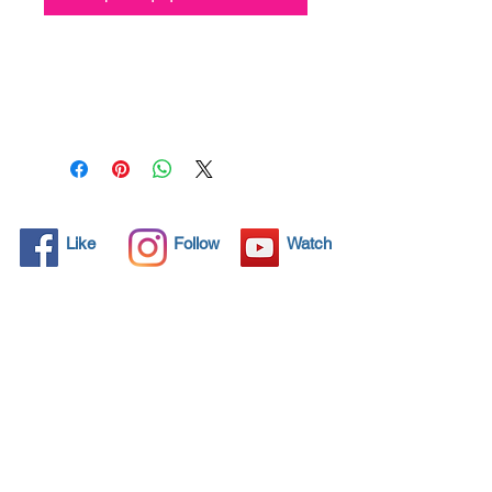
Όλα τα συμπαγή αντικείμενα
έχουν μικροσκοπικούς
πόρους, αόρατοι στο
ανθρώπινο μάτι, όπου μπορεί
να διεισδύσει βρωμιά. Τα
χημικά απορρυπαντικά
χρησιμοποιούνται τακτικά για
τον καθαρισμό αυτών των
Like
Follow
Watch
αντικειμένων, αλλά συχνά οι
χρόνοι δεν λύουν το
πρόβλημα. Το Nano4-Rims®
φέρνει μια οικολογική λύση με
τα νανοσωματίδια που
σφραγίζουν και προστατεύουν
την επιφάνεια έτσι ώστε τα
ξένα σωματίδια να μην βρουν
τρόπο διείσδυσης. Οι