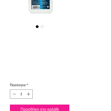
445100070
NANO4-
RIMS(WHEELS)
(industrial)
2x1000ml
Τιμή
199,59 €
Ποσότητα
*
Προσθήκη στο καλάθι