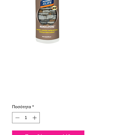
475020070
NANO4-STONE
200ml
Τιμή
11,26 €
Ποσότητα
*