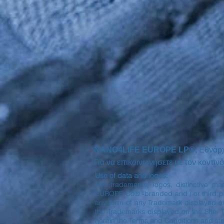
NANO4LIFE EUROPE LP®,
Εθνάρ
Για να επικοινωνήσετε με τον κοντ
Use of data and logos:
The trademarks, logos, distinctive ma
EUROPE Co® -branded and / or third part
any form of any Trademark displayed o
the Trademarks displayed on the Site. 
herein the Terms and Conditions and stri