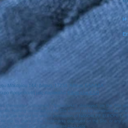
κα
Η
Em
χου Μακαρίου
144,
Δάφνη, 17234,
Αθήνα,
ΕΛΛΑΔΑ.
ινότερο προμηθευτή μας παρακαλώ
Κάντε κλικ ΕΔΩ
rks (hereinafter collectively “Trademarks”) displayed on the Site 
ies. Nothing contained on the Site should not be construed as an exp
n the Site without the written permission of NANO4LIFE EUROPE L.P.
The use by users of the Trademarks displayed on the Site, or any oth
ctly prohibited. For more info please
click here