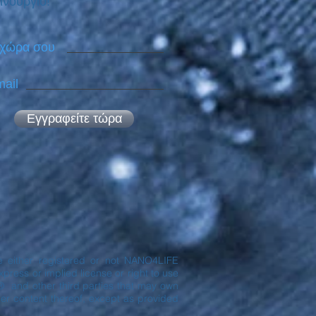
ινούργιο!
 χώρα σου
ail
Εγγραφείτε τώρα
are either registered or not NANO4LIFE
ress or implied license or right to use
® and other third parties that may own
er content thereof, except as provided