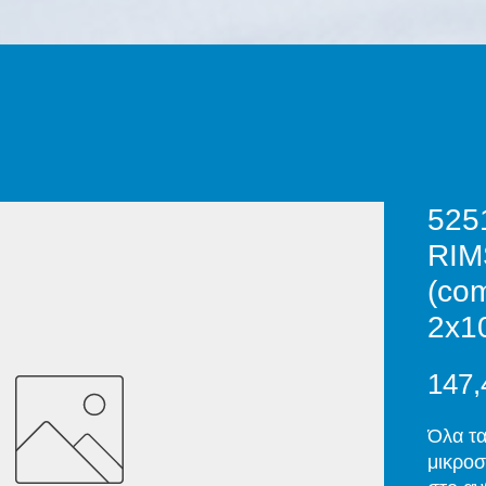
525
RIM
(com
2x1
147,
Όλα τα
μικροσ