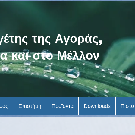
γέτης της Αγοράς,
α και στο Μέλλον
 μας
Επιστήμη
Προϊόντα
Downloads
Πιστο