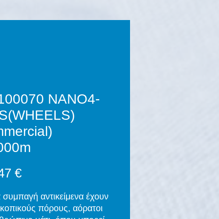
100070 NANO4-
S(WHEELS)
mercial)
000m
Τιμή
47 €
 συμπαγή αντικείμενα έχουν
κοπικούς πόρους, αόρατοι