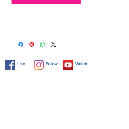
Όλα τα συμπαγή αντικείμενα
έχουν μικροσκοπικούς
πόρους, αόρατοι στο
ανθρώπινο μάτι, όπου μπορεί
να διεισδύσει βρωμιά. Τα
χημικά απορρυπαντικά
χρησιμοποιούνται τακτικά για
τον καθαρισμό αυτών των
Like
Follow
Watch
αντικειμένων, αλλά συχνά οι
χρόνοι δεν λύουν το
πρόβλημα. Το Nano4-
Carglass® φέρνει μια
οικολογική λύση με τα
νανοσωματίδια που
σφραγίζουν και προστατεύουν
την επιφάνεια έτσι ώστε τα
ξένα σωματίδια να μην