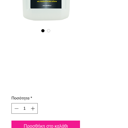
535400070
NANO4-
CARGLASS
(commercial)
2X4Lit
Τιμή
515,83 €
Ποσότητα
*
Προσθήκη στο καλάθι