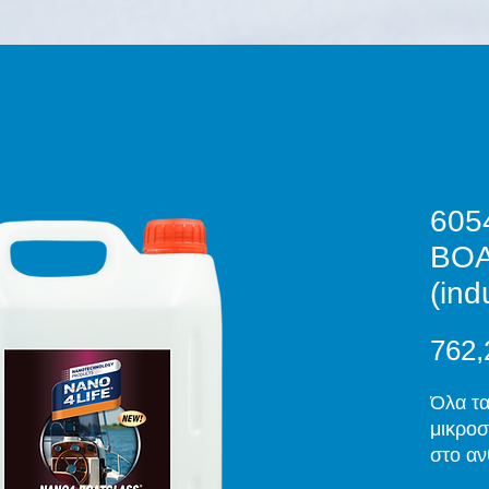
605
BO
(ind
762,
Όλα τα
μικροσ
στο αν
να διε