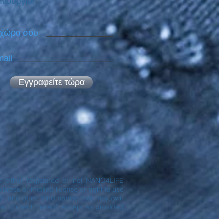
ινούργιο!
 χώρα σου
ail
Εγγραφείτε τώρα
are either registered or not NANO4LIFE
ress or implied license or right to use
® and other third parties that may own
er content thereof, except as provided