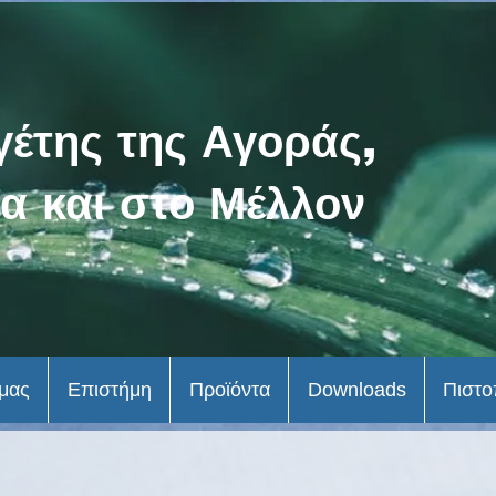
γέτης της Αγοράς,
α και στο Μέλλον
 μας
Επιστήμη
Προϊόντα
Downloads
Πιστο