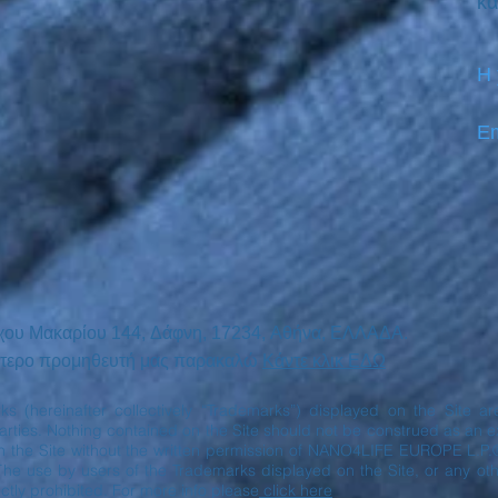
κα
Η
Em
χου Μακαρίου
144,
Δάφνη, 17234,
Αθήνα,
ΕΛΛΑΔΑ.
ινότερο προμηθευτή μας παρακαλώ
Κάντε κλικ ΕΔΩ
rks (hereinafter collectively “Trademarks”) displayed on the Site 
ies. Nothing contained on the Site should not be construed as an exp
n the Site without the written permission of NANO4LIFE EUROPE L.P.
The use by users of the Trademarks displayed on the Site, or any oth
ctly prohibited. For more info please
click here