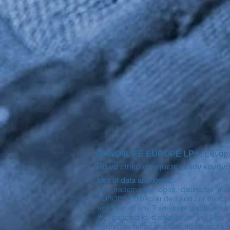
NANO4LIFE EUROPE LP®,
Εθνάρ
Για να επικοινωνήσετε με τον κοντ
Use of data and logos:
The trademarks, logos, distinctive ma
EUROPE Co® -branded and / or third part
any form of any Trademark displayed o
the Trademarks displayed on the Site. 
herein the Terms and Conditions and stri