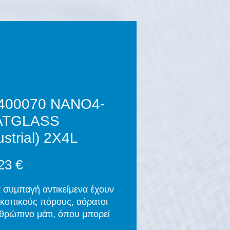
400070 NANO4-
ATGLASS
ustrial) 2X4L
Τιμή
23 €
 συμπαγή αντικείμενα έχουν
κοπικούς πόρους, αόρατοι
θρώπινο μάτι, όπου μπορεί
ισδύσει βρωμιά. Τα χημικά