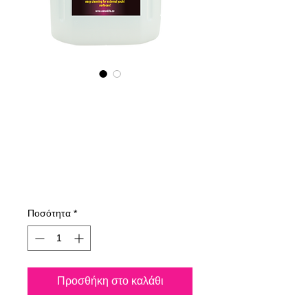
645400070
NANO4-
SHIPINOX(industri
al) 2X4Lit
Τιμή
830,42 €
Ποσότητα
*
Προσθήκη στο καλάθι