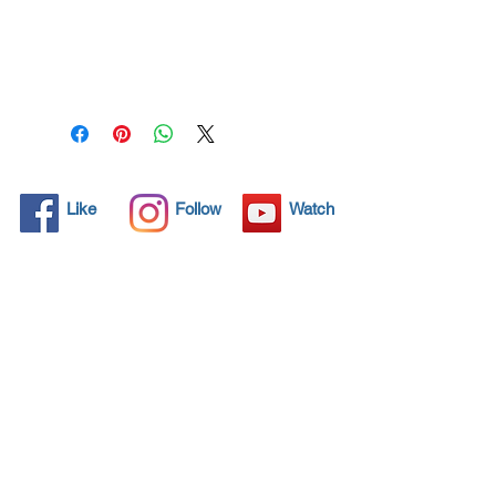
Όλα τα συμπαγή αντικείμενα
έχουν μικροσκοπικούς
πόρους, αόρατοι στο
ανθρώπινο μάτι, όπου μπορεί
να διεισδύσει βρωμιά. Τα
χημικά απορρυπαντικά
χρησιμοποιούνται τακτικά για
τον καθαρισμό αυτών των
Like
Follow
Watch
αντικειμένων, αλλά συχνά οι
χρόνοι δεν λύουν το
πρόβλημα. Το Nano4-
Shipinox® φέρνει μια
οικολογική λύση με τα
νανοσωματίδια που
σφραγίζουν και προστατεύουν
το εμβαδόν έτσι ώστε τα ξένα
σωματίδια να μην βρουν
τρόπο διείσδυσης. Οι