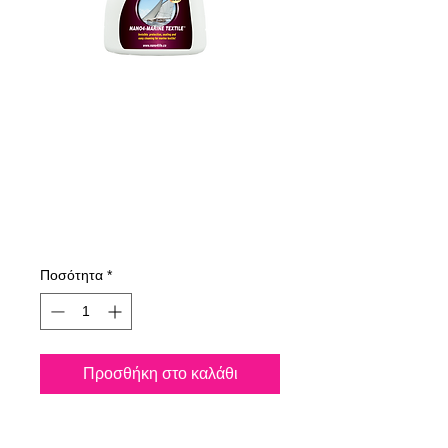
735050070
NANO4-
MARINETEXTILE
500 ml
Τιμή
31,01 €
Ποσότητα
*
Προσθήκη στο καλάθι
Το Nano4-Marinetextile® είναι