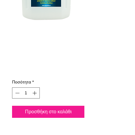
895400070
NANO4-
ULTRACOAT 4000
ml
Τιμή
364,64 €
Ποσότητα
*
Προσθήκη στο καλάθι
Προστατεύει από τη διείσδυση