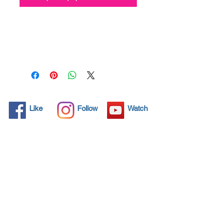
Όλα τα συμπαγή αντικείμενα
έχουν μικροσκοπικούς
πόρους, αόρατοι στο
ανθρώπινο μάτι, όπου μπορεί
να διεισδύσει βρωμιά. Τα
χημικά απορρυπαντικά
χρησιμοποιούνται τακτικά για
τον καθαρισμό αυτών των
Like
Follow
Watch
αντικειμένων, αλλά συχνά οι
χρόνοι δεν λύουν το
πρόβλημα. Το Nano4-
Carglass® φέρνει μια
οικολογική λύση με τα
νανοσωματίδια που
σφραγίζουν και προστατεύουν
την επιφάνεια έτσι ώστε τα
ξένα σωματίδια να μην