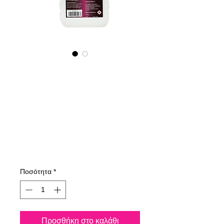
605100070
NANO4-
BOATGLASS
(industrial)
2X1000ml
Τιμή
199,59 €
Ποσότητα
*
Προσθήκη στο καλάθι