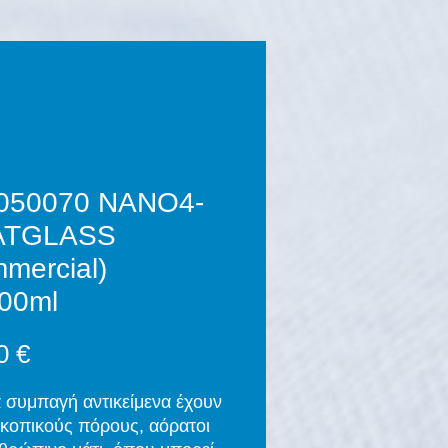
050070 NANO4-
ATGLASS
mercial)
00ml
Τιμή
0 €
 συμπαγή αντικείμενα έχουν
κοπικούς πόρους, αόρατοι