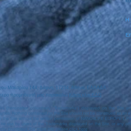
κα
Η
Em
χου Μακαρίου
144,
Δάφνη, 17234,
Αθήνα,
ΕΛΛΑΔΑ.
ινότερο προμηθευτή μας παρακαλώ
Κάντε κλικ ΕΔΩ
rks (hereinafter collectively “Trademarks”) displayed on the Site 
ies. Nothing contained on the Site should not be construed as an exp
n the Site without the written permission of NANO4LIFE EUROPE L.P.
The use by users of the Trademarks displayed on the Site, or any oth
ctly prohibited. For more info please
click here