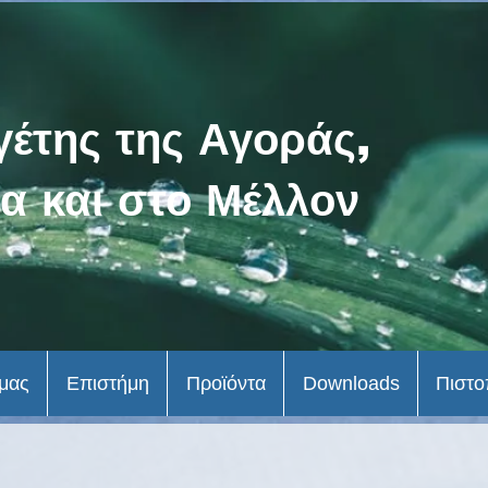
γέτης της Αγοράς,
α και στο Μέλλον
 μας
Επιστήμη
Προϊόντα
Downloads
Πιστο