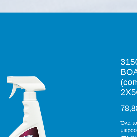
315
BO
(com
2X5
78,8
Όλα τα
μικροσ