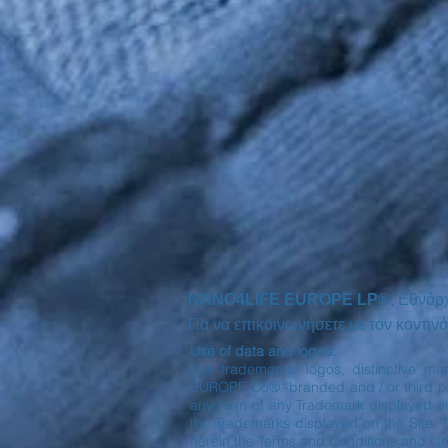
NANO4LIFE EUROPE LP®,
Εθνάρ
Για να επικοινωνήσετε με τον κοντ
Use of data and logos:
The trademarks, logos, distinctive ma
EUROPE Co® -branded and / or third part
any form of any Trademark displayed o
the Trademarks displayed on the Site. 
herein the Terms and Conditions and stri