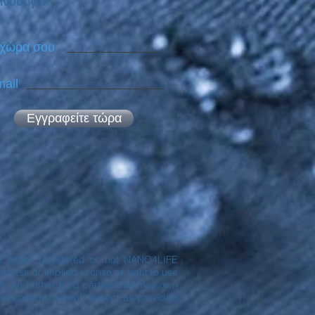
ινούργιο!
 χώρα σου
ail
Εγγραφείτε τώρα
are either registered or not NANO4LIFE
ress or implied license or right to use
® and other third parties that may own
er content thereof, except as provided