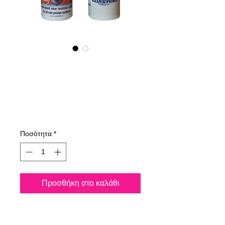
NANO4-HYGIENE
LIFE(G) KIT
2X100ML
Τιμή
107,00 €
Ποσότητα
*
Προσθήκη στο καλάθι
Ψεκάστε όλες τις
επιφάνειες και σκοτώστε