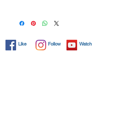
μόνιμα το 99,99% του ιού
για 3 χρόνια. Προστατέψτε
τη ζωή σας και την
οικογένειά σας.
Κάντε κλικ εδώ και δείτε τις
πιστοποιήσεις προϊόντων
Like
Follow
Watch
για αποτελεσματικότητα
Προστατεύει ό,τι έχει
μεγαλύτερη σημασία
Κορωνοϊός! Ψεκάστε τις
επιφάνειές σας και
σκοτώστε το 99,99% όλων
των ιών για 3 χρόνια
προστασία. Μέσω της
εφαρμογής ψεκασμού και
σκουπίσματος, το NANO4-
HYGIENE LIFE® διατηρεί