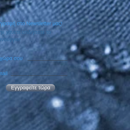
γραφή στο Newsletter μας!
ν χάνετε οτιδήποτε το
ινούργιο!
 χώρα σου
ail
Εγγραφείτε τώρα