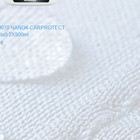
Γρήγορη προβολή
0070 NANO4-CARPROTECT
rial) 2X500ml
 €