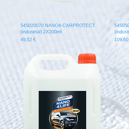
Γρήγορη προβολή
545020070 NANO4-CARPROTECT
54505
l
(industrial) 2X200ml
(indust
Τιμή
Τιμή
49,52 €
109,60