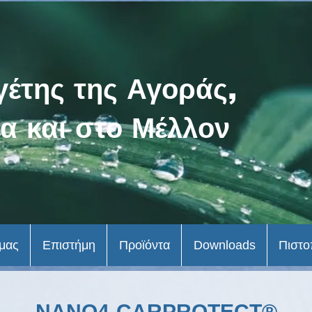
γέτης της Αγοράς,
α και στο Μέλλον
 μας
Επιστήμη
Προϊόντα
Downloads
Πιστο
NANO4-CARPROTECT®