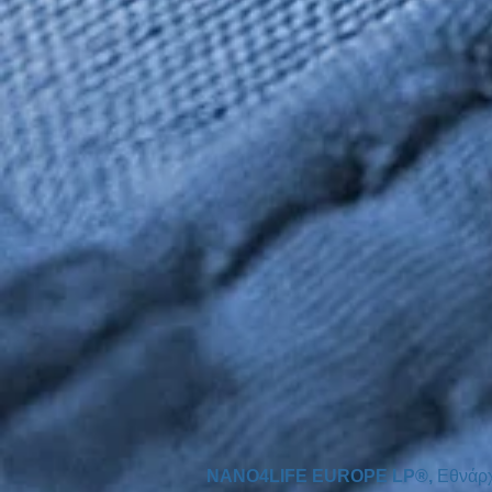
NANO4LIFE EUROPE LP®,
Εθνάρ