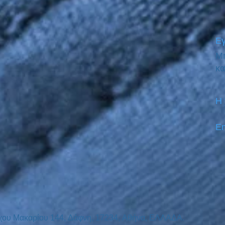
Εγ
Μη
κα
Η
Em
χου Μακαρίου
144,
Δάφνη, 17234,
Αθήνα,
ΕΛΛΑΔΑ.