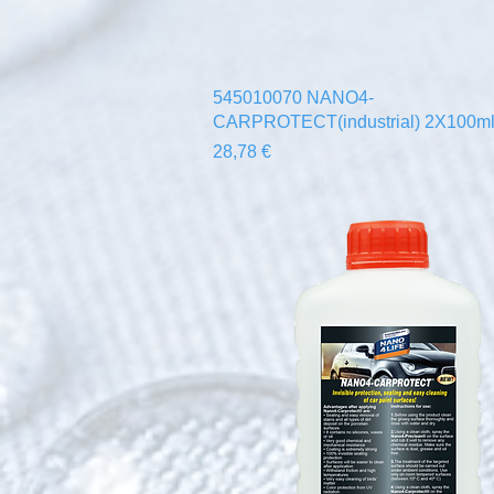
Γρήγορη προβολή
545010070 NANO4-
CARPROTECT(industrial) 2X100m
Τιμή
28,78 €