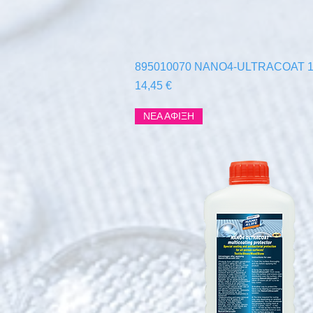
Γρήγορη προβολή
895010070 NANO4-ULTRACOAT 1
Τιμή
14,45 €
ΝΕΑ ΑΦΙΞΗ