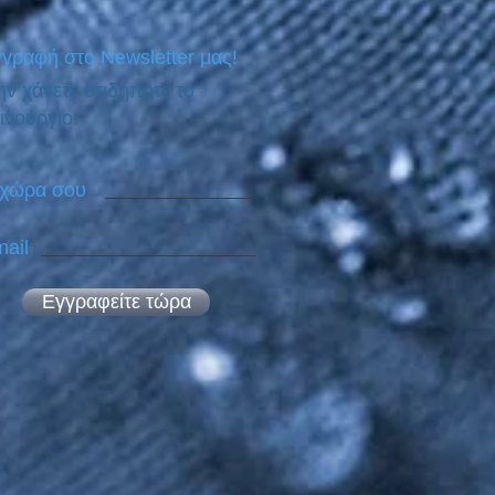
γραφή στο Newsletter μας!
ν χάνετε οτιδήποτε το
ινούργιο!
 χώρα σου
ail
Εγγραφείτε τώρα