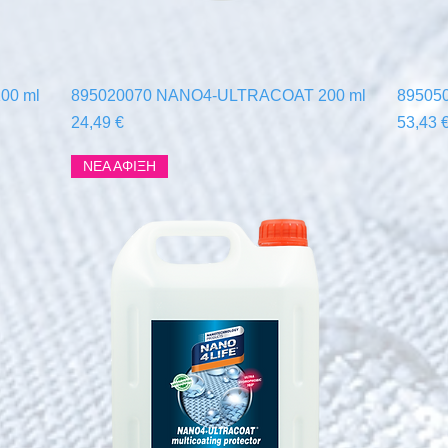
Γρήγορη προβολή
00 ml
895020070 NANO4-ULTRACOAT 200 ml
89505
Τιμή
Τιμή
24,49 €
53,43 
ΝΕΑ ΑΦΙΞΗ